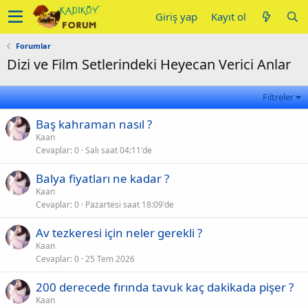
Giriş yap
Kayıt ol
Forumlar
Dizi ve Film Setlerindeki Heyecan Verici Anlar
Filtreler
Baş kahraman nasıl ?
Kaan
Cevaplar
0
Salı saat 04:11'de
Balya fiyatları ne kadar ?
Kaan
Cevaplar
0
Pazartesi saat 18:09'de
Av tezkeresi için neler gerekli ?
Kaan
Cevaplar
0
25 Tem 2026
200 derecede fırında tavuk kaç dakikada pişer ?
Kaan