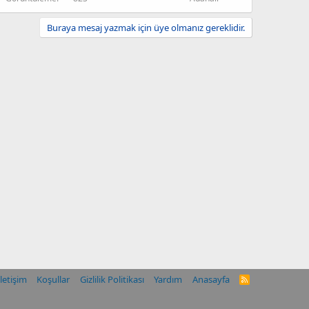
Buraya mesaj yazmak için üye olmanız gereklidir.
İletişim
Koşullar
Gizlilik Politikası
Yardım
Anasayfa
R
S
S