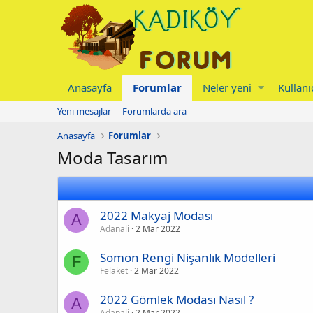
Anasayfa
Forumlar
Neler yeni
Kullanı
Yeni mesajlar
Forumlarda ara
Anasayfa
Forumlar
Moda Tasarım
2022 Makyaj Modası
A
Adanali
2 Mar 2022
Somon Rengi Nişanlık Modelleri
F
Felaket
2 Mar 2022
2022 Gömlek Modası Nasıl ?
A
Adanali
2 Mar 2022