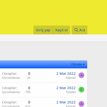
Giriş yap
Kayıt ol
Ara
Filtreler
Cevaplar
0
2 Mar 2022
A
Görüntüleme
2K
Adanali
Cevaplar
0
2 Mar 2022
F
Görüntüleme
799
Felaket
Cevaplar
0
2 Mar 2022
A
Görüntüleme
823
Adanali