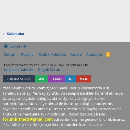
Kullanıcılar
Türkçe (TR)
İletişim
Koşullar
Gizlilik Politikası
Yardım
Anasayfa
R
S
S
Forum software by XenForo™
© 2010-2019 XenForo Ltd.
Kalabalık Yalnızlık
Büyük Forum
REKLAM SERVİSİ
WA
TEAMS
TG
MAIL
Yasal Uyarı: Forum Sitemiz; 5651 Sayılı Kanun kapsamında BTK
tarafından onaylı Yer Sağlayıcı'dır. Bu sebeple içerikleri kontrol etme ya
da araştırma yükümlülüğü yoktur. Üyeler yazdığı içeriklerden
sorumludur ve siteye üye olmak ile bu sorumluluğu kabul etmiş
sayılırlar. Sitemiz kar amacı gütmez, ücretsiz bilgi paylaşım merkezidir.
Hukuka ve mevzuata aykırı olduğunu düşündüğünüz içeriği
forumhizmeti@gmail.com
adresi ile iletişime geçerek bildirebilirsiniz.
Yasal süre içerisinde ilgili içerikler sitemizden kaldırılacaktır.