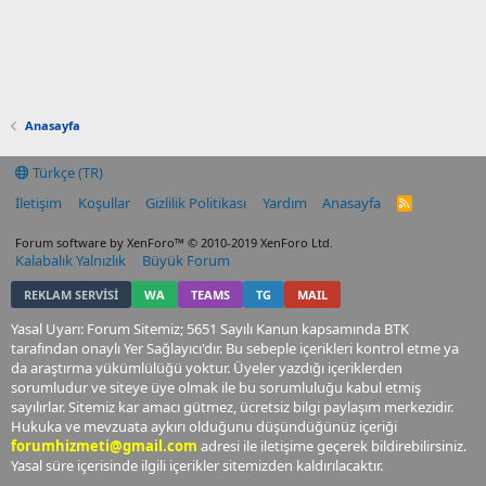
Anasayfa
Türkçe (TR)
İletişim
Koşullar
Gizlilik Politikası
Yardım
Anasayfa
R
S
S
Forum software by XenForo™
© 2010-2019 XenForo Ltd.
Kalabalık Yalnızlık
Büyük Forum
REKLAM SERVİSİ
WA
TEAMS
TG
MAIL
Yasal Uyarı: Forum Sitemiz; 5651 Sayılı Kanun kapsamında BTK
tarafından onaylı Yer Sağlayıcı'dır. Bu sebeple içerikleri kontrol etme ya
da araştırma yükümlülüğü yoktur. Üyeler yazdığı içeriklerden
sorumludur ve siteye üye olmak ile bu sorumluluğu kabul etmiş
sayılırlar. Sitemiz kar amacı gütmez, ücretsiz bilgi paylaşım merkezidir.
Hukuka ve mevzuata aykırı olduğunu düşündüğünüz içeriği
forumhizmeti@gmail.com
adresi ile iletişime geçerek bildirebilirsiniz.
Yasal süre içerisinde ilgili içerikler sitemizden kaldırılacaktır.