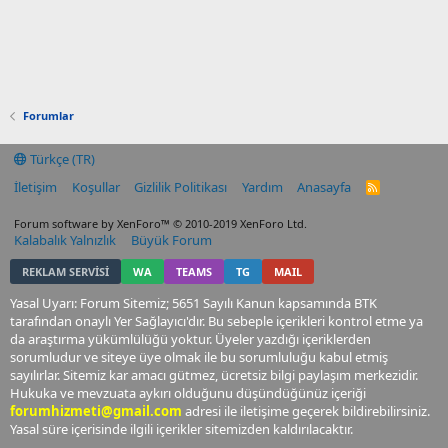
Forumlar
Türkçe (TR)
İletişim
Koşullar
Gizlilik Politikası
Yardım
Anasayfa
R
S
S
Forum software by XenForo™
© 2010-2019 XenForo Ltd.
Kalabalık Yalnızlık
Büyük Forum
REKLAM SERVİSİ
WA
TEAMS
TG
MAIL
Yasal Uyarı: Forum Sitemiz; 5651 Sayılı Kanun kapsamında BTK
tarafından onaylı Yer Sağlayıcı'dır. Bu sebeple içerikleri kontrol etme ya
da araştırma yükümlülüğü yoktur. Üyeler yazdığı içeriklerden
sorumludur ve siteye üye olmak ile bu sorumluluğu kabul etmiş
sayılırlar. Sitemiz kar amacı gütmez, ücretsiz bilgi paylaşım merkezidir.
Hukuka ve mevzuata aykırı olduğunu düşündüğünüz içeriği
forumhizmeti@gmail.com
adresi ile iletişime geçerek bildirebilirsiniz.
Yasal süre içerisinde ilgili içerikler sitemizden kaldırılacaktır.