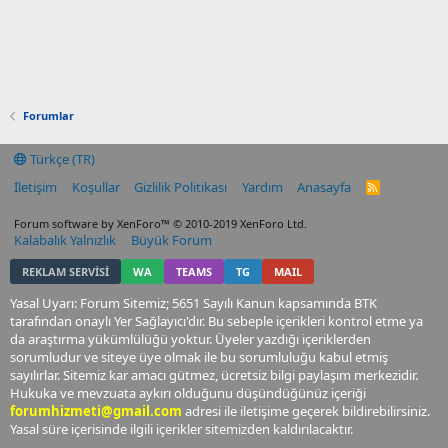
Forumlar
Türkçe (TR)
İletişim
Koşullar
Gizlilik Politikası
Yardım
Anasayfa
R
S
S
Forum software by XenForo™
© 2010-2019 XenForo Ltd.
Kalabalık Yalnızlık
Büyük Forum
REKLAM SERVİSİ
WA
TEAMS
TG
MAIL
Yasal Uyarı: Forum Sitemiz; 5651 Sayılı Kanun kapsamında BTK
tarafından onaylı Yer Sağlayıcı'dır. Bu sebeple içerikleri kontrol etme ya
da araştırma yükümlülüğü yoktur. Üyeler yazdığı içeriklerden
sorumludur ve siteye üye olmak ile bu sorumluluğu kabul etmiş
sayılırlar. Sitemiz kar amacı gütmez, ücretsiz bilgi paylaşım merkezidir.
Hukuka ve mevzuata aykırı olduğunu düşündüğünüz içeriği
forumhizmeti@gmail.com
adresi ile iletişime geçerek bildirebilirsiniz.
Yasal süre içerisinde ilgili içerikler sitemizden kaldırılacaktır.