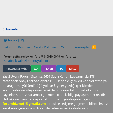
Forumlar
Türkçe (TR)
İletişim
Koşullar
Gizlilik Politikası
Yardım
Anasayfa
R
S
S
Forum software by XenForo™
© 2010-2019 XenForo Ltd.
Kalabalık Yalnızlık
Büyük Forum
REKLAM SERVİSİ
WA
TEAMS
TG
MAIL
Yasal Uyarı: Forum Sitemiz; 5651 Sayılı Kanun kapsamında BTK
tarafından onaylı Yer Sağlayıcı'dır. Bu sebeple içerikleri kontrol etme ya
da araştırma yükümlülüğü yoktur. Üyeler yazdığı içeriklerden
sorumludur ve siteye üye olmak ile bu sorumluluğu kabul etmiş
sayılırlar. Sitemiz kar amacı gütmez, ücretsiz bilgi paylaşım merkezidir.
Hukuka ve mevzuata aykırı olduğunu düşündüğünüz içeriği
forumhizmeti@gmail.com
adresi ile iletişime geçerek bildirebilirsiniz.
Yasal süre içerisinde ilgili içerikler sitemizden kaldırılacaktır.