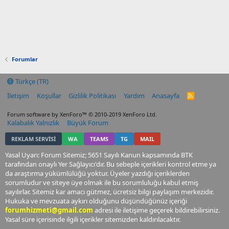
Forumlar
Türkçe (TR)
İletişim
Koşullar
Gizlilik Politikası
Yardım
Anasayfa
R
S
S
Forum software by XenForo™
© 2010-2019 XenForo Ltd.
Kalabalık Yalnızlık
Büyük Forum
REKLAM SERVİSİ
WA
TEAMS
TG
MAIL
Yasal Uyarı: Forum Sitemiz; 5651 Sayılı Kanun kapsamında BTK
tarafından onaylı Yer Sağlayıcı'dır. Bu sebeple içerikleri kontrol etme ya
da araştırma yükümlülüğü yoktur. Üyeler yazdığı içeriklerden
sorumludur ve siteye üye olmak ile bu sorumluluğu kabul etmiş
sayılırlar. Sitemiz kar amacı gütmez, ücretsiz bilgi paylaşım merkezidir.
Hukuka ve mevzuata aykırı olduğunu düşündüğünüz içeriği
forumhizmeti@gmail.com
adresi ile iletişime geçerek bildirebilirsiniz.
Yasal süre içerisinde ilgili içerikler sitemizden kaldırılacaktır.