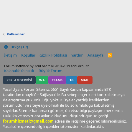
Kullanıcılar
Türkçe (TR)
İletişim
Koşullar
Gizlilik Politikası
Yardım
Anasayfa
R
S
S
Forum software by XenForo™
© 2010-2019 XenForo Ltd.
Kalabalık Yalnızlık
Büyük Forum
REKLAM SERVİSİ
WA
TEAMS
TG
MAIL
Yasal Uyarı: Forum Sitemiz; 5651 Sayılı Kanun kapsamında BTK
tarafından onaylı Yer Sağlayıcı'dır. Bu sebeple içerikleri kontrol etme ya
da araştırma yükümlülüğü yoktur. Üyeler yazdığı içeriklerden
sorumludur ve siteye üye olmak ile bu sorumluluğu kabul etmiş
sayılırlar. Sitemiz kar amacı gütmez, ücretsiz bilgi paylaşım merkezidir.
Hukuka ve mevzuata aykırı olduğunu düşündüğünüz içeriği
forumhizmeti@gmail.com
adresi ile iletişime geçerek bildirebilirsiniz.
Yasal süre içerisinde ilgili içerikler sitemizden kaldırılacaktır.