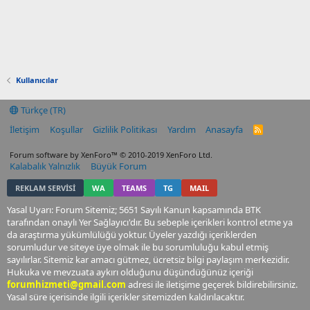
Kullanıcılar
Türkçe (TR)
İletişim
Koşullar
Gizlilik Politikası
Yardım
Anasayfa
R
S
S
Forum software by XenForo™
© 2010-2019 XenForo Ltd.
Kalabalık Yalnızlık
Büyük Forum
REKLAM SERVİSİ
WA
TEAMS
TG
MAIL
Yasal Uyarı: Forum Sitemiz; 5651 Sayılı Kanun kapsamında BTK
tarafından onaylı Yer Sağlayıcı'dır. Bu sebeple içerikleri kontrol etme ya
da araştırma yükümlülüğü yoktur. Üyeler yazdığı içeriklerden
sorumludur ve siteye üye olmak ile bu sorumluluğu kabul etmiş
sayılırlar. Sitemiz kar amacı gütmez, ücretsiz bilgi paylaşım merkezidir.
Hukuka ve mevzuata aykırı olduğunu düşündüğünüz içeriği
forumhizmeti@gmail.com
adresi ile iletişime geçerek bildirebilirsiniz.
Yasal süre içerisinde ilgili içerikler sitemizden kaldırılacaktır.