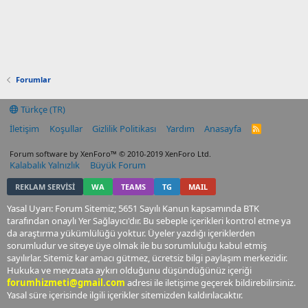
Forumlar
Türkçe (TR)
İletişim
Koşullar
Gizlilik Politikası
Yardım
Anasayfa
R
S
S
Forum software by XenForo™
© 2010-2019 XenForo Ltd.
Kalabalık Yalnızlık
Büyük Forum
REKLAM SERVİSİ
WA
TEAMS
TG
MAIL
Yasal Uyarı: Forum Sitemiz; 5651 Sayılı Kanun kapsamında BTK
tarafından onaylı Yer Sağlayıcı'dır. Bu sebeple içerikleri kontrol etme ya
da araştırma yükümlülüğü yoktur. Üyeler yazdığı içeriklerden
sorumludur ve siteye üye olmak ile bu sorumluluğu kabul etmiş
sayılırlar. Sitemiz kar amacı gütmez, ücretsiz bilgi paylaşım merkezidir.
Hukuka ve mevzuata aykırı olduğunu düşündüğünüz içeriği
forumhizmeti@gmail.com
adresi ile iletişime geçerek bildirebilirsiniz.
Yasal süre içerisinde ilgili içerikler sitemizden kaldırılacaktır.