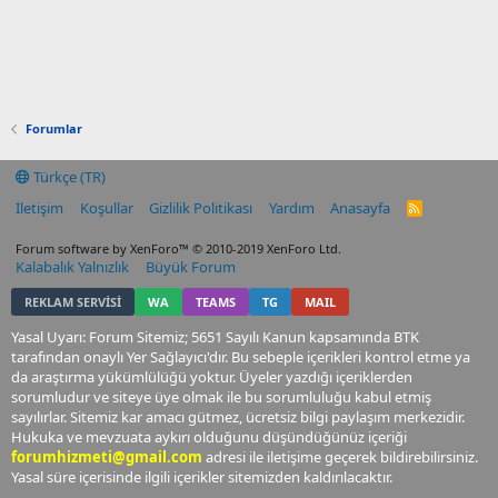
Forumlar
Türkçe (TR)
İletişim
Koşullar
Gizlilik Politikası
Yardım
Anasayfa
R
S
S
Forum software by XenForo™
© 2010-2019 XenForo Ltd.
Kalabalık Yalnızlık
Büyük Forum
REKLAM SERVİSİ
WA
TEAMS
TG
MAIL
Yasal Uyarı: Forum Sitemiz; 5651 Sayılı Kanun kapsamında BTK
tarafından onaylı Yer Sağlayıcı'dır. Bu sebeple içerikleri kontrol etme ya
da araştırma yükümlülüğü yoktur. Üyeler yazdığı içeriklerden
sorumludur ve siteye üye olmak ile bu sorumluluğu kabul etmiş
sayılırlar. Sitemiz kar amacı gütmez, ücretsiz bilgi paylaşım merkezidir.
Hukuka ve mevzuata aykırı olduğunu düşündüğünüz içeriği
forumhizmeti@gmail.com
adresi ile iletişime geçerek bildirebilirsiniz.
Yasal süre içerisinde ilgili içerikler sitemizden kaldırılacaktır.